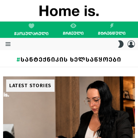
#ᲠᲩᲔᲣᲚᲘ
#ᲢᲠᲔᲜᲓᲣᲚᲘ
#ᲞᲝᲞᲣᲚᲐᲠᲣᲚᲘ
L
SWITC
SKIN
Menu
ᲡᲐᲜᲢᲔᲥᲜᲘᲙᲘᲡ ᲮᲔᲚᲡᲐᲬᲧᲝᲔᲑᲘ
LATEST STORIES