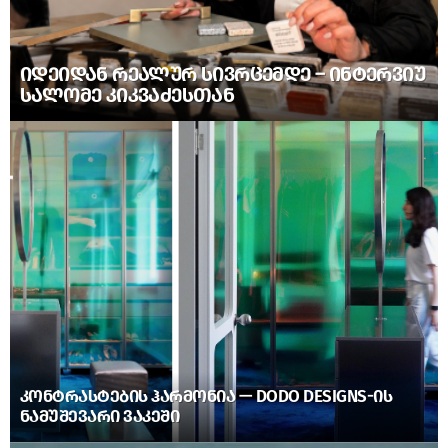
ᲘᲓᲔᲘᲓᲐᲜ ᲠᲔᲐᲚᲣᲠ ᲡᲘᲕᲠᲪᲔᲛᲓᲔ – ᲘᲜᲢᲔᲠᲕᲘᲣ
ᲡᲐᲚᲝᲛᲔ ᲙᲘᲙᲕᲐᲫᲔᲡᲗᲐᲜ
ᲙᲝᲜᲢᲠᲐᲡᲢᲔᲑᲘᲡ ᲰᲐᲠᲛᲝᲜᲘᲐ — DODO DESIGNS-ᲘᲡ
ᲜᲐᲛᲣᲨᲔᲕᲐᲠᲘ ᲕᲐᲙᲔᲨᲘ