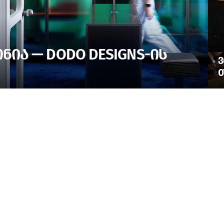
ᲘᲐ — DODO DESIGNS-ᲘᲡ