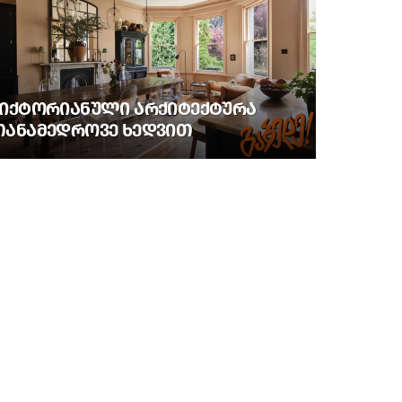
ᲕᲘᲥᲢᲝᲠᲘᲐᲜᲣᲚᲘ ᲐᲠᲥᲘᲢᲔᲥᲢᲣᲠᲐ
ᲗᲐᲜᲐᲛᲔᲓᲠᲝᲕᲔ ᲮᲔᲓᲕᲘᲗ