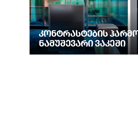
ᲙᲝᲜᲢᲠᲐᲡᲢᲔᲑᲘᲡ ᲰᲐᲠᲛᲝᲜ
ᲜᲐᲛᲣᲨᲔᲕᲐᲠᲘ ᲕᲐᲙᲔᲨᲘ