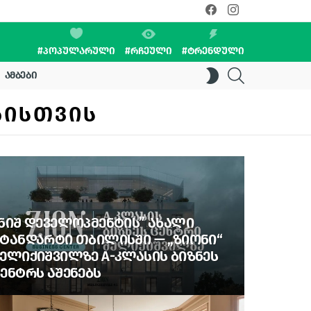
facebook
instagram
#ᲞᲝᲞᲣᲚᲐᲠᲣᲚᲘ
#ᲠᲩᲔᲣᲚᲘ
#ᲢᲠᲔᲜᲓᲣᲚᲘ
SEARCH
SWITCH
ᲐᲛᲑᲔᲑᲘ
SKIN
ᲑᲘᲡᲗᲕᲘᲡ
ᲜᲘᲨ ᲓᲔᲕᲔᲚᲝᲞᲛᲔᲜᲢᲘᲡ” ᲐᲮᲐᲚᲘ
ᲢᲐᲜᲓᲐᲠᲢᲘ ᲗᲑᲘᲚᲘᲡᲨᲘ — „ᲖᲘᲝᲜᲘ“
ᲔᲚᲘᲥᲘᲨᲕᲘᲚᲖᲔ A-ᲙᲚᲐᲡᲘᲡ ᲑᲘᲖᲜᲔᲡ
ᲔᲜᲢᲠᲡ ᲐᲨᲔᲜᲔᲑᲡ