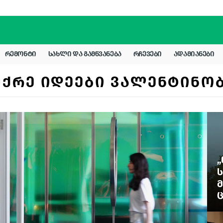
ᲠᲔᲛᲝᲜᲢᲘ
ᲡᲐᲮᲚᲘ ᲓᲐ ᲒᲐᲛᲬᲕᲐᲜᲔᲑᲐ
ᲠᲩᲔᲕᲔᲑᲘ
ᲐᲓᲐᲛᲘᲐᲜᲔᲑᲘ
ᲣᲥᲠᲔ ᲘᲓᲔᲔᲑᲘ ᲕᲐᲚᲔᲜᲢᲘᲜᲝ
„
Ს
Მ
Ც