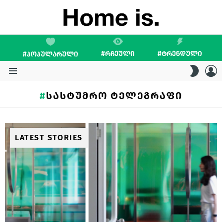
#ᲠᲩᲔᲣᲚᲘ
#ᲢᲠᲔᲜᲓᲣᲚᲘ
#ᲞᲝᲞᲣᲚᲐᲠᲣᲚᲘ
L
SWITC
SKIN
Menu
ᲡᲐᲡᲢᲣᲛᲠᲝ ᲢᲔᲚᲔᲒᲠᲐᲤᲘ
LATEST STORIES