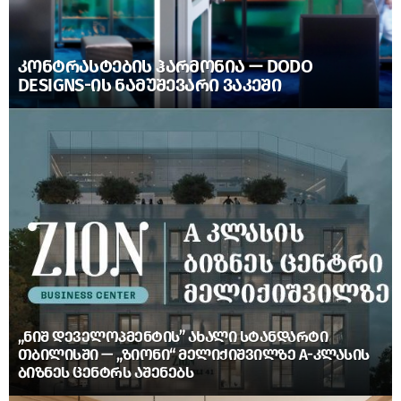
ᲙᲝᲜᲢᲠᲐᲡᲢᲔᲑᲘᲡ ᲰᲐᲠᲛᲝᲜᲘᲐ — DODO
DESIGNS-ᲘᲡ ᲜᲐᲛᲣᲨᲔᲕᲐᲠᲘ ᲕᲐᲙᲔᲨᲘ
„ᲜᲘᲨ ᲓᲔᲕᲔᲚᲝᲞᲛᲔᲜᲢᲘᲡ” ᲐᲮᲐᲚᲘ ᲡᲢᲐᲜᲓᲐᲠᲢᲘ
ᲗᲑᲘᲚᲘᲡᲨᲘ — „ᲖᲘᲝᲜᲘ“ ᲛᲔᲚᲘᲥᲘᲨᲕᲘᲚᲖᲔ A-ᲙᲚᲐᲡᲘᲡ
ᲑᲘᲖᲜᲔᲡ ᲪᲔᲜᲢᲠᲡ ᲐᲨᲔᲜᲔᲑᲡ