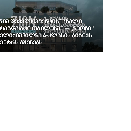
ᲜᲘᲨ ᲓᲔᲕᲔᲚᲝᲞᲛᲔᲜᲢᲘᲡ” ᲐᲮᲐᲚᲘ
ᲢᲐᲜᲓᲐᲠᲢᲘ ᲗᲑᲘᲚᲘᲡᲨᲘ — „ᲖᲘᲝᲜᲘ“
ᲔᲚᲘᲥᲘᲨᲕᲘᲚᲖᲔ A-ᲙᲚᲐᲡᲘᲡ ᲑᲘᲖᲜᲔᲡ
ᲔᲜᲢᲠᲡ ᲐᲨᲔᲜᲔᲑᲡ