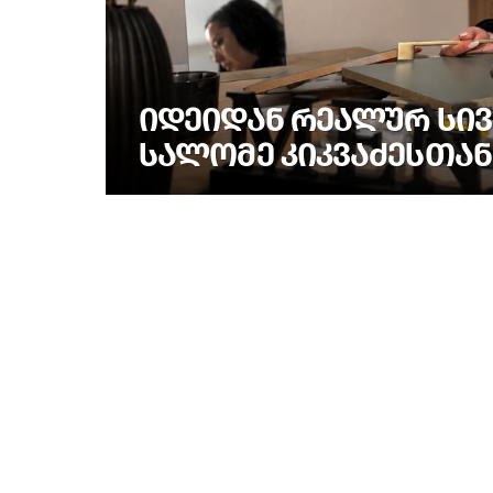
ᲘᲓᲔᲘᲓᲐᲜ ᲠᲔᲐᲚᲣᲠ ᲡᲘᲕ
ᲡᲐᲚᲝᲛᲔ ᲙᲘᲙᲕᲐᲫᲔᲡᲗᲐᲜ