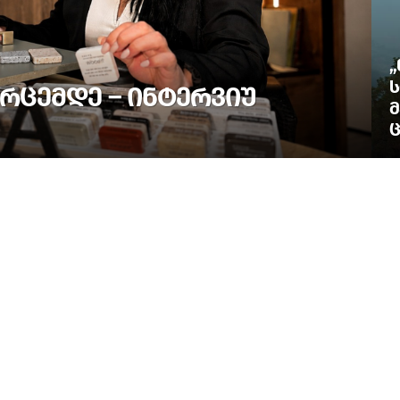
„
Ს
ᲠᲪᲔᲛᲓᲔ – ᲘᲜᲢᲔᲠᲕᲘᲣ
Მ
Ც