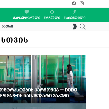
facebook
instagram
#ᲞᲝᲞᲣᲚᲐᲠᲣᲚᲘ
#ᲠᲩᲔᲣᲚᲘ
#ᲢᲠᲔᲜᲓᲣᲚᲘ
SEARCH
SWITCH
ᲐᲛᲑᲔᲑᲘ
SKIN
ᲘᲡᲗᲕᲘᲡ
ᲝᲜᲢᲠᲐᲡᲢᲔᲑᲘᲡ ᲰᲐᲠᲛᲝᲜᲘᲐ — DODO
ESIGNS-ᲘᲡ ᲜᲐᲛᲣᲨᲔᲕᲐᲠᲘ ᲕᲐᲙᲔᲨᲘ