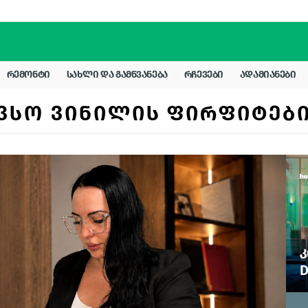
ᲠᲔᲛᲝᲜᲢᲘ
ᲡᲐᲮᲚᲘ ᲓᲐ ᲒᲐᲛᲬᲕᲐᲜᲔᲑᲐ
ᲠᲩᲔᲕᲔᲑᲘ
ᲐᲓᲐᲛᲘᲐᲜᲔᲑᲘ
ᲕᲡᲝ ᲕᲘᲜᲘᲚᲘᲡ ᲤᲘᲠᲤᲘᲢᲔᲑ
Კ
D