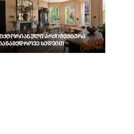
ᲕᲘᲥᲢᲝᲠᲘᲐᲜᲣᲚᲘ ᲐᲠᲥᲘᲢᲔᲥᲢᲣᲠᲐ
ᲗᲐᲜᲐᲛᲔᲓᲠᲝᲕᲔ ᲮᲔᲓᲕᲘᲗ