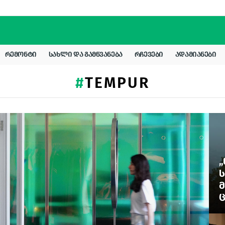
ᲠᲔᲛᲝᲜᲢᲘ
ᲡᲐᲮᲚᲘ ᲓᲐ ᲒᲐᲛᲬᲕᲐᲜᲔᲑᲐ
ᲠᲩᲔᲕᲔᲑᲘ
ᲐᲓᲐᲛᲘᲐᲜᲔᲑᲘ
TEMPUR
„
Ს
Მ
Ც