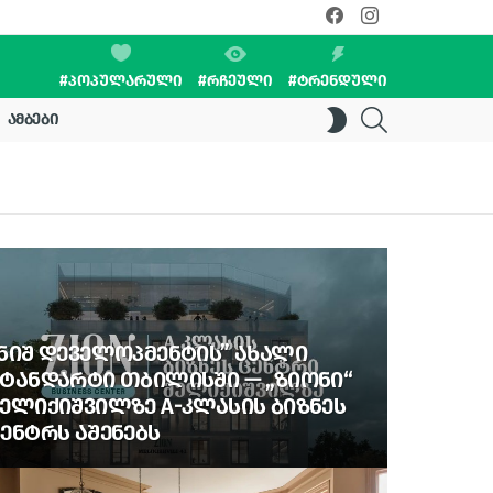
facebook
instagram
#ᲞᲝᲞᲣᲚᲐᲠᲣᲚᲘ
#ᲠᲩᲔᲣᲚᲘ
#ᲢᲠᲔᲜᲓᲣᲚᲘ
SEARCH
SWITCH
ᲐᲛᲑᲔᲑᲘ
SKIN
ᲜᲘᲨ ᲓᲔᲕᲔᲚᲝᲞᲛᲔᲜᲢᲘᲡ” ᲐᲮᲐᲚᲘ
ᲢᲐᲜᲓᲐᲠᲢᲘ ᲗᲑᲘᲚᲘᲡᲨᲘ — „ᲖᲘᲝᲜᲘ“
ᲔᲚᲘᲥᲘᲨᲕᲘᲚᲖᲔ A-ᲙᲚᲐᲡᲘᲡ ᲑᲘᲖᲜᲔᲡ
ᲔᲜᲢᲠᲡ ᲐᲨᲔᲜᲔᲑᲡ