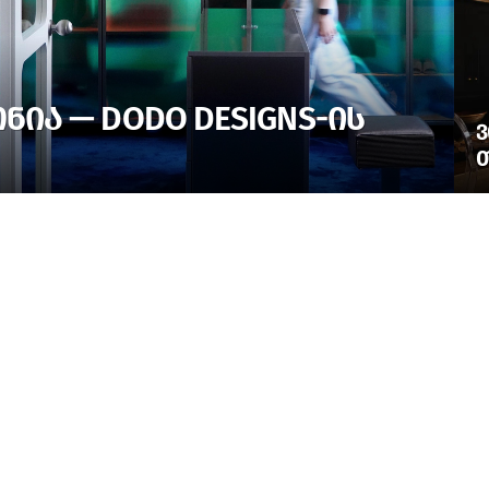
ᲘᲐ — DODO DESIGNS-ᲘᲡ