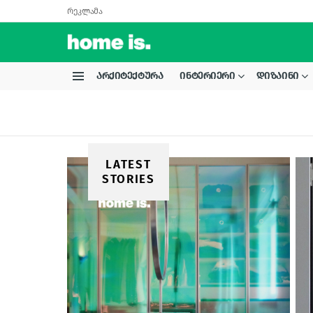
რეკლამა
ᲐᲠᲥᲘᲢᲔᲥᲢᲣᲠᲐ
ᲘᲜᲢᲔᲠᲘᲔᲠᲘ
ᲓᲘᲖᲐᲘᲜᲘ
Menu
LATEST
STORIES