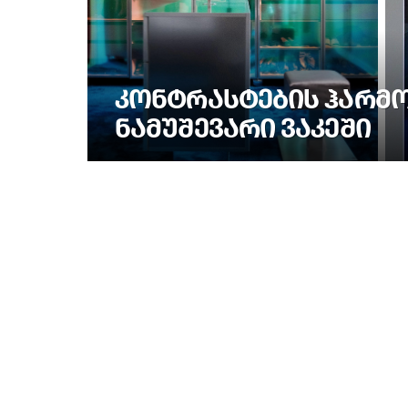
ᲙᲝᲜᲢᲠᲐᲡᲢᲔᲑᲘᲡ ᲰᲐᲠᲛᲝᲜ
ᲜᲐᲛᲣᲨᲔᲕᲐᲠᲘ ᲕᲐᲙᲔᲨᲘ