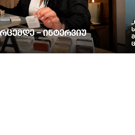
„
Ს
ᲠᲪᲔᲛᲓᲔ – ᲘᲜᲢᲔᲠᲕᲘᲣ
Მ
Ც