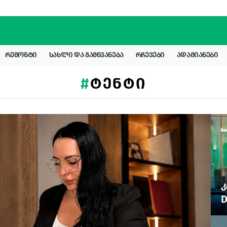
ᲠᲔᲛᲝᲜᲢᲘ
ᲡᲐᲮᲚᲘ ᲓᲐ ᲒᲐᲛᲬᲕᲐᲜᲔᲑᲐ
ᲠᲩᲔᲕᲔᲑᲘ
ᲐᲓᲐᲛᲘᲐᲜᲔᲑᲘ
ᲢᲔᲜᲢᲘ
Კ
D