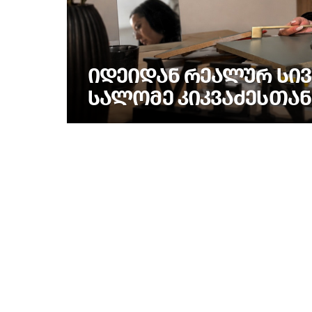
ᲘᲓᲔᲘᲓᲐᲜ ᲠᲔᲐᲚᲣᲠ ᲡᲘᲕ
ᲡᲐᲚᲝᲛᲔ ᲙᲘᲙᲕᲐᲫᲔᲡᲗᲐᲜ