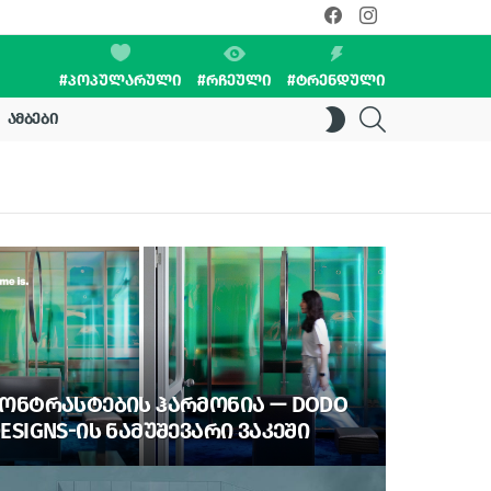
facebook
instagram
#ᲞᲝᲞᲣᲚᲐᲠᲣᲚᲘ
#ᲠᲩᲔᲣᲚᲘ
#ᲢᲠᲔᲜᲓᲣᲚᲘ
SEARCH
SWITCH
ᲐᲛᲑᲔᲑᲘ
SKIN
ᲝᲜᲢᲠᲐᲡᲢᲔᲑᲘᲡ ᲰᲐᲠᲛᲝᲜᲘᲐ — DODO
ESIGNS-ᲘᲡ ᲜᲐᲛᲣᲨᲔᲕᲐᲠᲘ ᲕᲐᲙᲔᲨᲘ