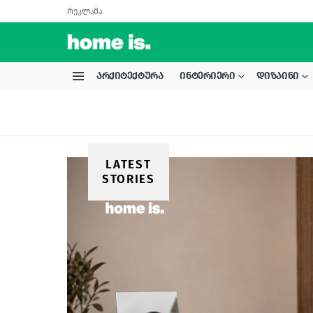
რეკლამა
ᲐᲠᲥᲘᲢᲔᲥᲢᲣᲠᲐ
ᲘᲜᲢᲔᲠᲘᲔᲠᲘ
ᲓᲘᲖᲐᲘᲜᲘ
Menu
LATEST
STORIES