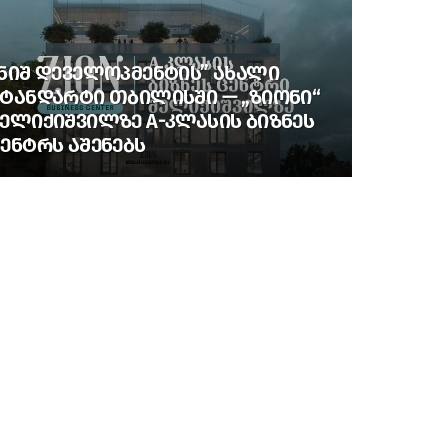
ᲜᲘᲨ ᲓᲔᲕᲔᲚᲝᲞᲛᲔᲜᲢᲘᲡ” ᲐᲮᲐᲚᲘ
ᲢᲐᲜᲓᲐᲠᲢᲘ ᲗᲑᲘᲚᲘᲡᲨᲘ — „ᲖᲘᲝᲜᲘ“
ᲔᲚᲘᲥᲘᲨᲕᲘᲚᲖᲔ A-ᲙᲚᲐᲡᲘᲡ ᲑᲘᲖᲜᲔᲡ
ᲔᲜᲢᲠᲡ ᲐᲨᲔᲜᲔᲑᲡ