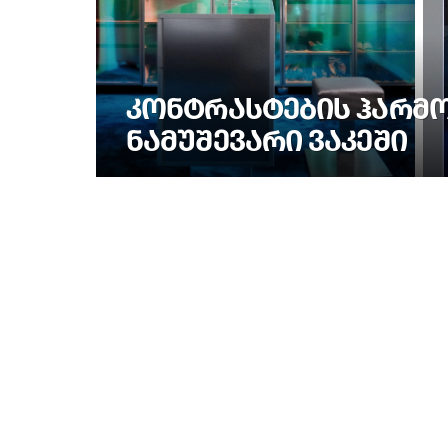
ᲙᲝᲜᲢᲠᲐᲡᲢᲔᲑᲘᲡ ᲰᲐᲠᲛᲝᲜ
ᲜᲐᲛᲣᲨᲔᲕᲐᲠᲘ ᲕᲐᲙᲔᲨᲘ