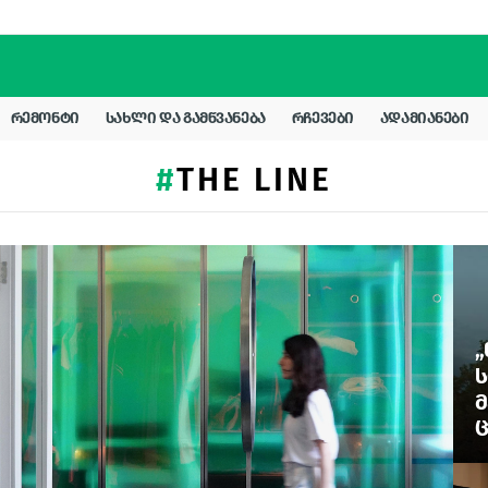
ᲠᲔᲛᲝᲜᲢᲘ
ᲡᲐᲮᲚᲘ ᲓᲐ ᲒᲐᲛᲬᲕᲐᲜᲔᲑᲐ
ᲠᲩᲔᲕᲔᲑᲘ
ᲐᲓᲐᲛᲘᲐᲜᲔᲑᲘ
THE LINE
„
Ს
Მ
Ც