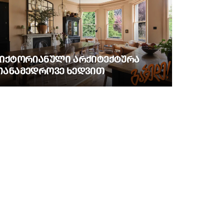
ᲕᲘᲥᲢᲝᲠᲘᲐᲜᲣᲚᲘ ᲐᲠᲥᲘᲢᲔᲥᲢᲣᲠᲐ
ᲗᲐᲜᲐᲛᲔᲓᲠᲝᲕᲔ ᲮᲔᲓᲕᲘᲗ