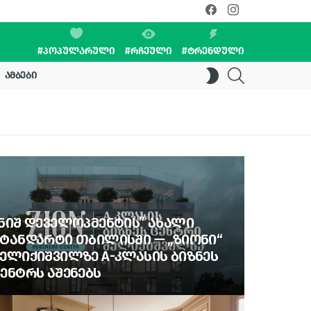
facebook
instagram
#ᲞᲝᲞᲣᲚᲐᲠᲣᲚᲘ
#ᲠᲩᲔᲣᲚᲘ
#ᲢᲠᲔᲜᲓᲣᲚᲘ
SEARCH
SWITCH
ᲐᲛᲑᲔᲑᲘ
SKIN
ᲜᲘᲨ ᲓᲔᲕᲔᲚᲝᲞᲛᲔᲜᲢᲘᲡ” ᲐᲮᲐᲚᲘ
ᲢᲐᲜᲓᲐᲠᲢᲘ ᲗᲑᲘᲚᲘᲡᲨᲘ — „ᲖᲘᲝᲜᲘ“
ᲔᲚᲘᲥᲘᲨᲕᲘᲚᲖᲔ A-ᲙᲚᲐᲡᲘᲡ ᲑᲘᲖᲜᲔᲡ
ᲔᲜᲢᲠᲡ ᲐᲨᲔᲜᲔᲑᲡ