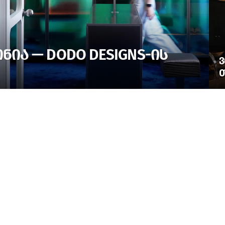
ᲘᲐ — DODO DESIGNS-ᲘᲡ