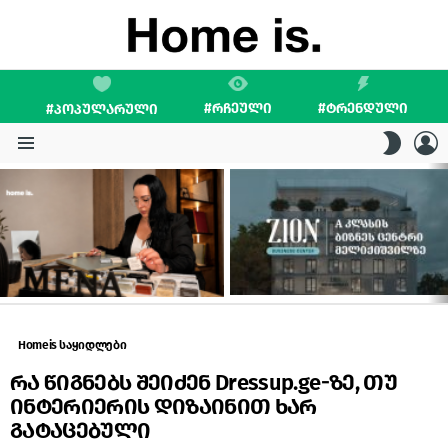
#ᲠᲩᲔᲣᲚᲘ
#ᲢᲠᲔᲜᲓᲣᲚᲘ
#ᲞᲝᲞᲣᲚᲐᲠᲣᲚᲘ
L
SWITC
SKIN
Menu
LATEST
STORIES
Homeis საყიდლები
რა წიგნებს შეიძენ Dressup.ge-ზე, თუ
ინტერიერის დიზაინით ხარ
გატაცებული