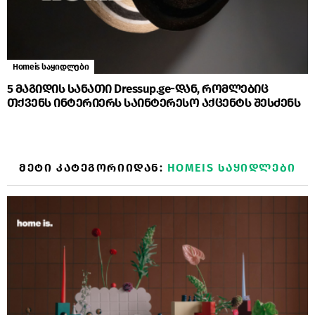
Homeis საყიდლები
5 მაგიდის სანათი Dressup.ge-დან, რომლებიც
თქვენს ინტერიერს საინტერესო აქცენტს შესძენს
ᲛᲔᲢᲘ ᲙᲐᲢᲔᲒᲝᲠᲘᲘᲓᲐᲜ:
HOMEIS ᲡᲐᲧᲘᲓᲚᲔᲑᲘ