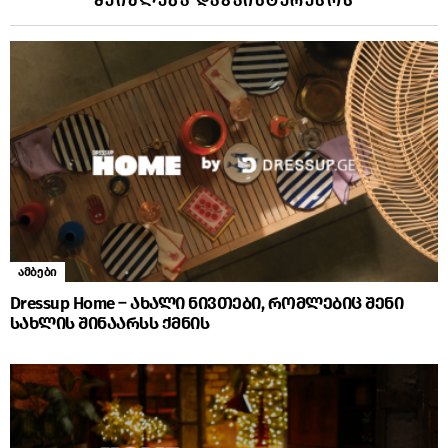
ᲨᲔᲘᲫᲚᲔᲑᲐ ᲓᲐᲒᲐᲘᲜᲢᲔᲠᲔᲡᲝᲡ
ამბები
Dressup Home – ახალი ნივთები, რომლებიც შენი
სახლის შინაარსს ქმნის