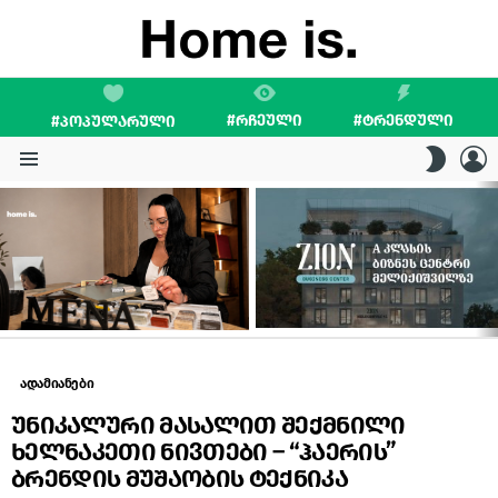
#ᲠᲩᲔᲣᲚᲘ
#ᲢᲠᲔᲜᲓᲣᲚᲘ
#ᲞᲝᲞᲣᲚᲐᲠᲣᲚᲘ
L
SWITC
SKIN
Menu
LATEST
STORIES
ადამიანები
უნიკალური მასალით შექმნილი
ხელნაკეთი ნივთები – “ჰაერის”
ბრენდის მუშაობის ტექნიკა