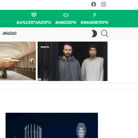
facebook
instagram
#ᲞᲝᲞᲣᲚᲐᲠᲣᲚᲘ
#ᲠᲩᲔᲣᲚᲘ
#ᲢᲠᲔᲜᲓᲣᲚᲘ
SEARCH
SWITCH
ᲐᲛᲑᲔᲑᲘ
SKIN