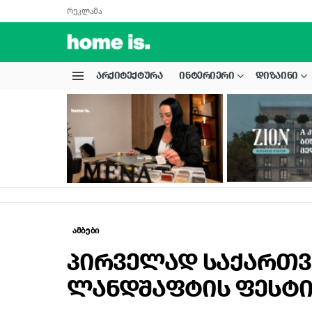
რეკლამა
ᲐᲠᲥᲘᲢᲔᲥᲢᲣᲠᲐ
ᲘᲜᲢᲔᲠᲘᲔᲠᲘ
ᲓᲘᲖᲐᲘᲜᲘ
Menu
LATEST
STORIES
ამბები
პირველად საქართ
ლანდშაფტის ფესტი