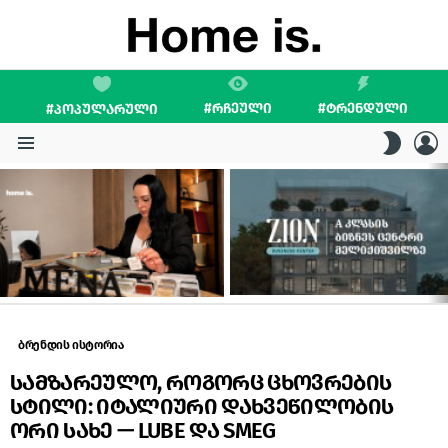
#ᲠᲩᲔᲣᲚᲘ
#ᲢᲠᲔᲜᲓᲣᲚᲘ
#ᲞᲝᲞᲣᲚᲐᲠᲣᲚᲘ
L
SWITC
SKIN
Menu
LATEST
STORIES
ბრენდის ისტორია
სამზარეულო, როგორც ცხოვრების
სტილი: იტალიური დახვეწილობის
ორი სახე — LUBE და SMEG