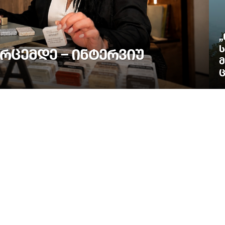
„
Ს
ᲠᲪᲔᲛᲓᲔ – ᲘᲜᲢᲔᲠᲕᲘᲣ
Მ
Ც