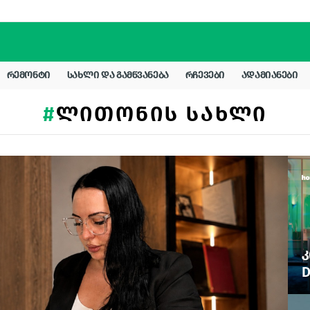
ᲠᲔᲛᲝᲜᲢᲘ
ᲡᲐᲮᲚᲘ ᲓᲐ ᲒᲐᲛᲬᲕᲐᲜᲔᲑᲐ
ᲠᲩᲔᲕᲔᲑᲘ
ᲐᲓᲐᲛᲘᲐᲜᲔᲑᲘ
ᲚᲘᲗᲝᲜᲘᲡ ᲡᲐᲮᲚᲘ
Კ
D