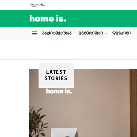
რეკლამა
ᲐᲠᲥᲘᲢᲔᲥᲢᲣᲠᲐ
ᲘᲜᲢᲔᲠᲘᲔᲠᲘ
ᲓᲘᲖᲐᲘᲜᲘ
Menu
LATEST
STORIES