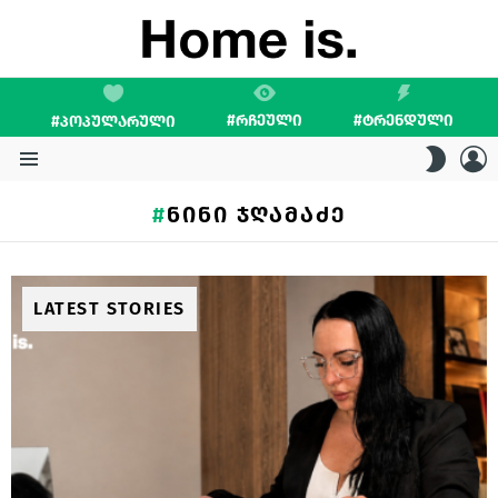
#ᲠᲩᲔᲣᲚᲘ
#ᲢᲠᲔᲜᲓᲣᲚᲘ
#ᲞᲝᲞᲣᲚᲐᲠᲣᲚᲘ
L
SWITC
SKIN
Menu
ᲜᲘᲜᲘ ᲯᲦᲐᲛᲐᲫᲔ
LATEST STORIES