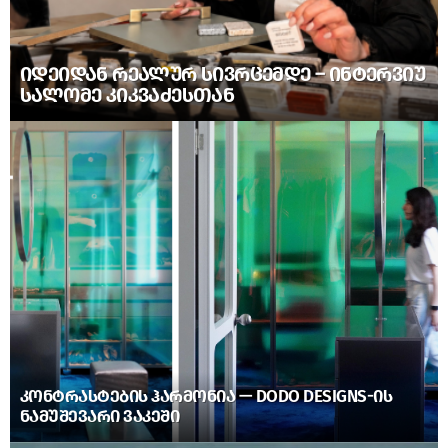
ᲘᲓᲔᲘᲓᲐᲜ ᲠᲔᲐᲚᲣᲠ ᲡᲘᲕᲠᲪᲔᲛᲓᲔ – ᲘᲜᲢᲔᲠᲕᲘᲣ
ᲡᲐᲚᲝᲛᲔ ᲙᲘᲙᲕᲐᲫᲔᲡᲗᲐᲜ
ᲙᲝᲜᲢᲠᲐᲡᲢᲔᲑᲘᲡ ᲰᲐᲠᲛᲝᲜᲘᲐ — DODO DESIGNS-ᲘᲡ
ᲜᲐᲛᲣᲨᲔᲕᲐᲠᲘ ᲕᲐᲙᲔᲨᲘ