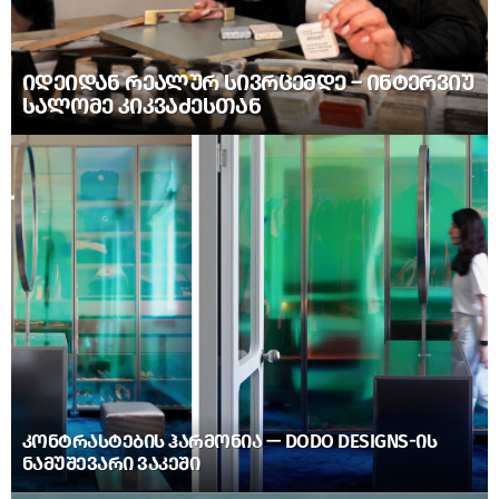
ᲘᲓᲔᲘᲓᲐᲜ ᲠᲔᲐᲚᲣᲠ ᲡᲘᲕᲠᲪᲔᲛᲓᲔ – ᲘᲜᲢᲔᲠᲕᲘᲣ
ᲡᲐᲚᲝᲛᲔ ᲙᲘᲙᲕᲐᲫᲔᲡᲗᲐᲜ
ᲙᲝᲜᲢᲠᲐᲡᲢᲔᲑᲘᲡ ᲰᲐᲠᲛᲝᲜᲘᲐ — DODO DESIGNS-ᲘᲡ
ᲜᲐᲛᲣᲨᲔᲕᲐᲠᲘ ᲕᲐᲙᲔᲨᲘ