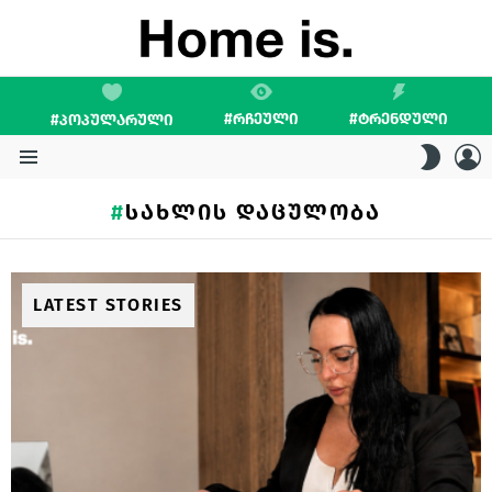
#ᲠᲩᲔᲣᲚᲘ
#ᲢᲠᲔᲜᲓᲣᲚᲘ
#ᲞᲝᲞᲣᲚᲐᲠᲣᲚᲘ
L
SWITC
SKIN
Menu
ᲡᲐᲮᲚᲘᲡ ᲓᲐᲪᲣᲚᲝᲑᲐ
LATEST STORIES