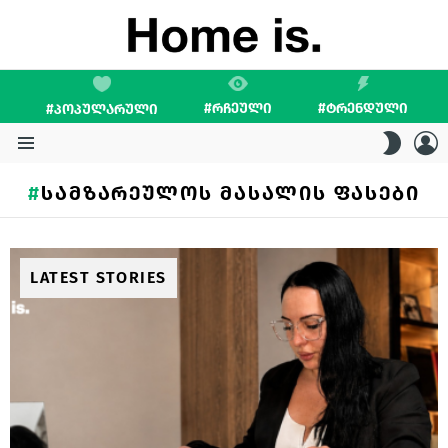
#ᲠᲩᲔᲣᲚᲘ
#ᲢᲠᲔᲜᲓᲣᲚᲘ
#ᲞᲝᲞᲣᲚᲐᲠᲣᲚᲘ
L
SWITC
SKIN
Menu
ᲡᲐᲛᲖᲐᲠᲔᲣᲚᲝᲡ ᲛᲐᲡᲐᲚᲘᲡ ᲤᲐᲡᲔᲑᲘ
LATEST STORIES