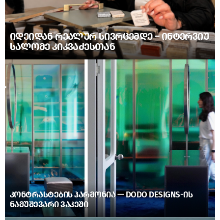
ᲘᲓᲔᲘᲓᲐᲜ ᲠᲔᲐᲚᲣᲠ ᲡᲘᲕᲠᲪᲔᲛᲓᲔ – ᲘᲜᲢᲔᲠᲕᲘᲣ
ᲡᲐᲚᲝᲛᲔ ᲙᲘᲙᲕᲐᲫᲔᲡᲗᲐᲜ
ᲙᲝᲜᲢᲠᲐᲡᲢᲔᲑᲘᲡ ᲰᲐᲠᲛᲝᲜᲘᲐ — DODO DESIGNS-ᲘᲡ
ᲜᲐᲛᲣᲨᲔᲕᲐᲠᲘ ᲕᲐᲙᲔᲨᲘ