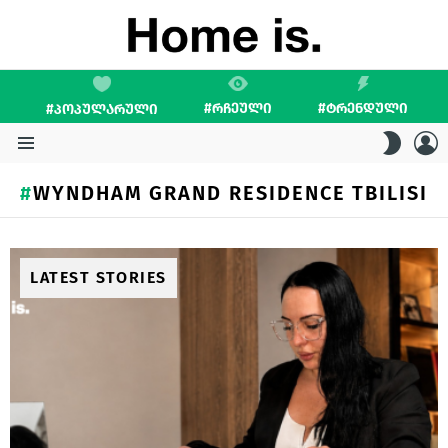
#ᲠᲩᲔᲣᲚᲘ
#ᲢᲠᲔᲜᲓᲣᲚᲘ
#ᲞᲝᲞᲣᲚᲐᲠᲣᲚᲘ
L
SWITC
SKIN
Menu
WYNDHAM GRAND RESIDENCE TBILISI
LATEST STORIES