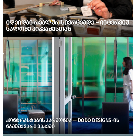
ᲘᲓᲔᲘᲓᲐᲜ ᲠᲔᲐᲚᲣᲠ ᲡᲘᲕᲠᲪᲔᲛᲓᲔ – ᲘᲜᲢᲔᲠᲕᲘᲣ
ᲡᲐᲚᲝᲛᲔ ᲙᲘᲙᲕᲐᲫᲔᲡᲗᲐᲜ
ᲙᲝᲜᲢᲠᲐᲡᲢᲔᲑᲘᲡ ᲰᲐᲠᲛᲝᲜᲘᲐ — DODO DESIGNS-ᲘᲡ
ᲜᲐᲛᲣᲨᲔᲕᲐᲠᲘ ᲕᲐᲙᲔᲨᲘ