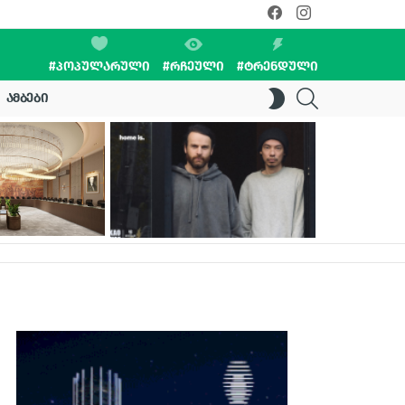
facebook
instagram
#ᲞᲝᲞᲣᲚᲐᲠᲣᲚᲘ
#ᲠᲩᲔᲣᲚᲘ
#ᲢᲠᲔᲜᲓᲣᲚᲘ
SEARCH
SWITCH
ᲐᲛᲑᲔᲑᲘ
SKIN