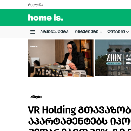
რეკლამა
ᲐᲠᲥᲘᲢᲔᲥᲢᲣᲠᲐ
ᲘᲜᲢᲔᲠᲘᲔᲠᲘ
ᲓᲘᲖᲐᲘᲜᲘ
Menu
LATEST
STORIES
ამბები
VR Holding გთავაზ
აპარტამენტებს იპ