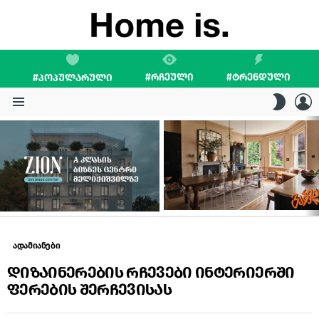
#ᲠᲩᲔᲣᲚᲘ
#ᲢᲠᲔᲜᲓᲣᲚᲘ
#ᲞᲝᲞᲣᲚᲐᲠᲣᲚᲘ
L
SWITC
SKIN
Menu
LATEST
STORIES
ადამიანები
დიზაინერების რჩევები ინტერიერში
ფერების შერჩევისას