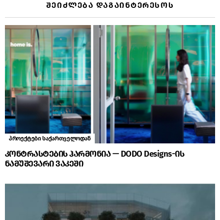
ᲨᲔᲘᲫᲚᲔᲑᲐ ᲓᲐᲒᲐᲘᲜᲢᲔᲠᲔᲡᲝᲡ
პროექტები საქართველოდან
კონტრასტების ჰარმონია — DODO Designs-ის
ნამუშევარი ვაკეში