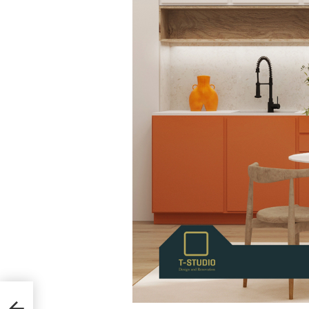
ილი
ლ