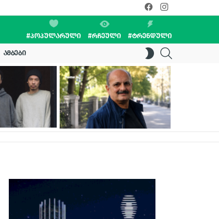
facebook
instagram
#ᲞᲝᲞᲣᲚᲐᲠᲣᲚᲘ
#ᲠᲩᲔᲣᲚᲘ
#ᲢᲠᲔᲜᲓᲣᲚᲘ
SEARCH
SWITCH
ᲐᲛᲑᲔᲑᲘ
SKIN