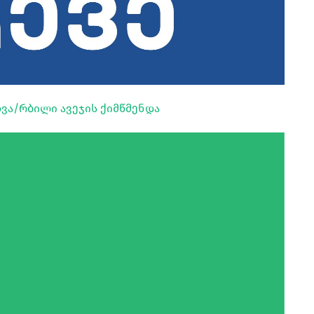
ხვა/რბილი ავეჯის ქიმწმენდა