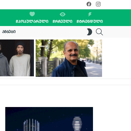
facebook
instagram
#ᲞᲝᲞᲣᲚᲐᲠᲣᲚᲘ
#ᲠᲩᲔᲣᲚᲘ
#ᲢᲠᲔᲜᲓᲣᲚᲘ
SEARCH
SWITCH
ᲐᲛᲑᲔᲑᲘ
SKIN