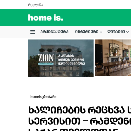
რეკლამა
ᲐᲠᲥᲘᲢᲔᲥᲢᲣᲠᲐ
ᲘᲜᲢᲔᲠᲘᲔᲠᲘ
ᲓᲘᲖᲐᲘᲜᲘ
Menu
LATEST
STORIES
homeisცნობარი
ხალიჩების რეცხვა 
სერვისით – რამდენ