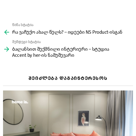
წინა სტატია
See
more
რა ვაჩუქო ახალ წელს? – იდეები NS Product-ისგან
შემდეგი სტატია
ბალანსით შექმნილი ინტერიერი – სტუდია
Accent by her-ის ნამუშევარი
ᲨᲔᲘᲫᲚᲔᲑᲐ ᲓᲐᲒᲐᲘᲜᲢᲔᲠᲔᲡᲝᲡ