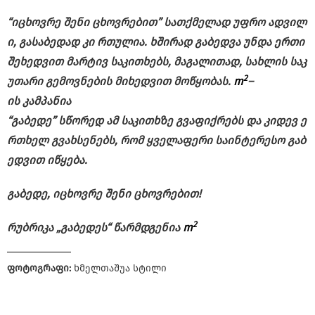
“
იცხოვრე
შენი
ცხოვრებით”
სათქმელად
უფრო
ადვილ
ი,
გასაბედად
კი
რთულია.
ხშირად
გაბედვა
უნდა
ერთი
შეხედვით
მარტივ
საკითხებს,
მაგალითად,
სახლის
საკ
2
უთარი
გემოვნების
მიხედვით
მოწყობას.
m
–
ის
კამპანია
“
გაბედე”
სწორედ
ამ
საკითხზე
გვაფიქრებს
და
კიდევ
ე
რთხელ
გვახსენებს,
რომ
ყველაფერი
საინტერესო
გაბ
ედვით
იწყება.
გაბედე,
იცხოვრე
შენი
ცხოვრებით!
2
რუბრიკა „
გაბედეს“
წარმდგენია
m
ფოტოგრაფი:
ხმელთაშუა სტილი