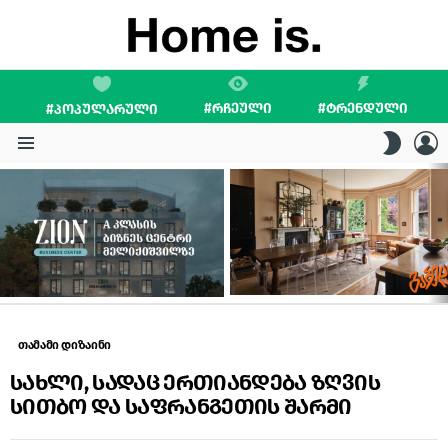
#ᲠᲩᲔᲣᲚᲘ
#ᲢᲠᲔᲜᲓᲣᲚᲘ
#ᲞᲝᲞᲣᲚᲐᲠᲣᲚᲘ
L
SWITC
SKIN
Menu
LATEST
STORIES
თამამი დიზაინი
სახლი, სადაც ერთიანდება ზღვის
სითბო და საფრანგეთის შარმი