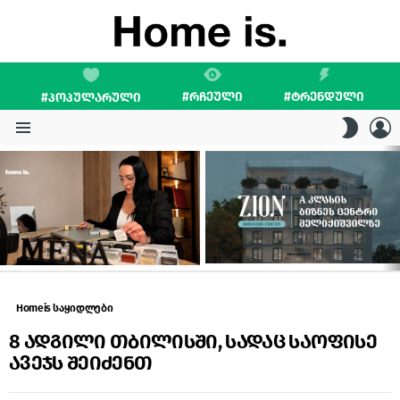
#ᲠᲩᲔᲣᲚᲘ
#ᲢᲠᲔᲜᲓᲣᲚᲘ
#ᲞᲝᲞᲣᲚᲐᲠᲣᲚᲘ
L
SWITC
SKIN
Menu
LATEST
STORIES
Homeis საყიდლები
8 ადგილი თბილისში, სადაც საოფისე
ავეჯს შეიძენთ