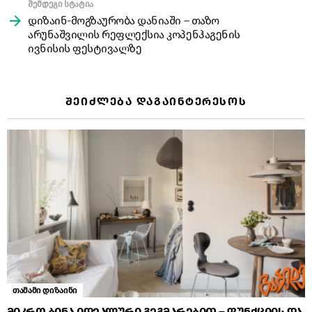
შემდეგი სტატია
დიზაინ-მოგზაურობა დანიაში – თაზო
არუნაშვილის რეფლექსია კოპენჰაგენის
ივნისის ფესტივალზე
ᲨᲔᲘᲫᲚᲔᲑᲐ ᲓᲐᲒᲐᲘᲜᲢᲔᲠᲔᲡᲝᲡ
თამამი დიზაინი