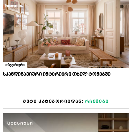
ინტერიერი
სკანდინავიური ინტერიერი თბილ ტონებში
ᲛᲔᲢᲘ ᲙᲐᲢᲔᲒᲝᲠᲘᲘᲓᲐᲜ:
ᲠᲩᲔᲕᲔᲑᲘ