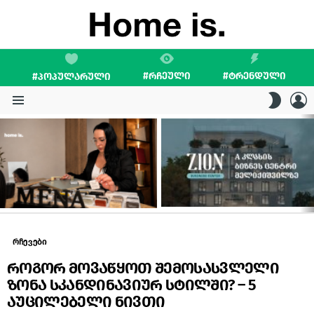
#ᲠᲩᲔᲣᲚᲘ
#ᲢᲠᲔᲜᲓᲣᲚᲘ
#ᲞᲝᲞᲣᲚᲐᲠᲣᲚᲘ
L
SWITC
SKIN
Menu
LATEST
STORIES
რჩევები
როგორ მოვაწყოთ შემოსასვლელი
ზონა სკანდინავიურ სტილში? – 5
აუცილებელი ნივთი