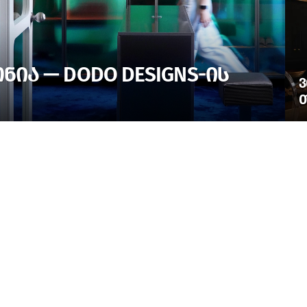
ᲘᲐ — DODO DESIGNS-ᲘᲡ