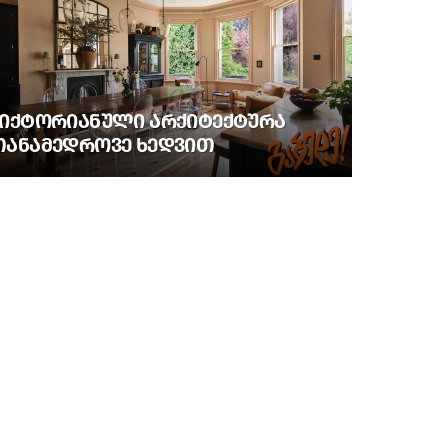
ᲕᲘᲥᲢᲝᲠᲘᲐᲜᲣᲚᲘ ᲐᲠᲥᲘᲢᲔᲥᲢᲣᲠᲐ
ᲗᲐᲜᲐᲛᲔᲓᲠᲝᲕᲔ ᲮᲔᲓᲕᲘᲗ