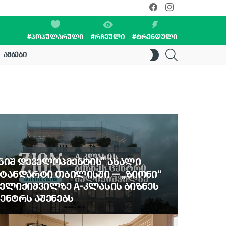
facebook
instagram
#ᲞᲝᲞᲣᲚᲐᲠᲣᲚᲘ
#ᲠᲩᲔᲣᲚᲘ
#ᲢᲠᲔᲜᲓᲣᲚᲘ
SEARCH
SWITCH
ᲐᲛᲑᲔᲑᲘ
SKIN
ᲜᲘᲨ ᲓᲔᲕᲔᲚᲝᲞᲛᲔᲜᲢᲘᲡ” ᲐᲮᲐᲚᲘ
ᲢᲐᲜᲓᲐᲠᲢᲘ ᲗᲑᲘᲚᲘᲡᲨᲘ — „ᲖᲘᲝᲜᲘ“
ᲔᲚᲘᲥᲘᲨᲕᲘᲚᲖᲔ A-ᲙᲚᲐᲡᲘᲡ ᲑᲘᲖᲜᲔᲡ
ᲔᲜᲢᲠᲡ ᲐᲨᲔᲜᲔᲑᲡ