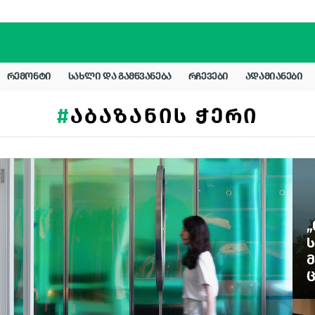
ᲠᲔᲛᲝᲜᲢᲘ
ᲡᲐᲮᲚᲘ ᲓᲐ ᲒᲐᲛᲬᲕᲐᲜᲔᲑᲐ
ᲠᲩᲔᲕᲔᲑᲘ
ᲐᲓᲐᲛᲘᲐᲜᲔᲑᲘ
ᲐᲑᲐᲖᲐᲜᲘᲡ ᲭᲔᲠᲘ
„
Ს
Მ
Ც