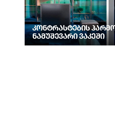
ᲙᲝᲜᲢᲠᲐᲡᲢᲔᲑᲘᲡ ᲰᲐᲠᲛᲝᲜ
ᲜᲐᲛᲣᲨᲔᲕᲐᲠᲘ ᲕᲐᲙᲔᲨᲘ