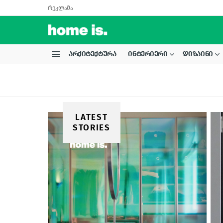
რეკლამა
ᲐᲠᲥᲘᲢᲔᲥᲢᲣᲠᲐ
ᲘᲜᲢᲔᲠᲘᲔᲠᲘ
ᲓᲘᲖᲐᲘᲜᲘ
Menu
LATEST
STORIES