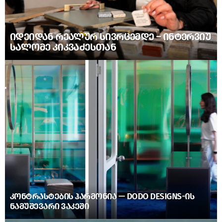
ᲘᲓᲔᲘᲓᲐᲜ ᲠᲔᲐᲚᲣᲠ ᲡᲘᲕᲠᲪᲔᲛᲓᲔ – ᲘᲜᲢᲔᲠᲕᲘᲣ
ᲡᲐᲚᲝᲛᲔ ᲙᲘᲙᲕᲐᲫᲔᲡᲗᲐᲜ
ᲙᲝᲜᲢᲠᲐᲡᲢᲔᲑᲘᲡ ᲰᲐᲠᲛᲝᲜᲘᲐ — DODO DESIGNS-ᲘᲡ
ᲜᲐᲛᲣᲨᲔᲕᲐᲠᲘ ᲕᲐᲙᲔᲨᲘ