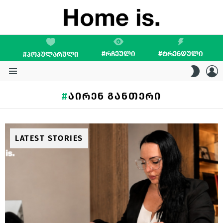
#ᲠᲩᲔᲣᲚᲘ
#ᲢᲠᲔᲜᲓᲣᲚᲘ
#ᲞᲝᲞᲣᲚᲐᲠᲣᲚᲘ
L
SWITC
SKIN
Menu
ᲐᲘᲠᲔᲜ ᲒᲐᲜᲗᲔᲠᲘ
LATEST STORIES