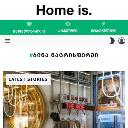
#ᲠᲩᲔᲣᲚᲘ
#ᲢᲠᲔᲜᲓᲣᲚᲘ
#ᲞᲝᲞᲣᲚᲐᲠᲣᲚᲘ
L
SWITC
SKIN
Menu
ᲑᲘᲜᲐ ᲜᲐᲪᲠᲘᲡᲤᲔᲠᲨᲘ
LATEST STORIES