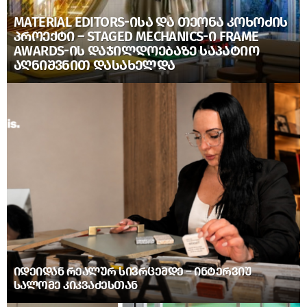
MATERIAL EDITORS-ᲘᲡᲐ ᲓᲐ ᲗᲔᲝᲜᲐ ᲙᲝᲮᲝᲫᲘᲡ
ᲞᲠᲝᲔᲥᲢᲘ – STAGED MECHANICS-Ი FRAME
AWARDS-ᲘᲡ ᲓᲐᲯᲘᲚᲓᲝᲔᲑᲐᲖᲔ ᲡᲐᲞᲐᲢᲘᲝ
ᲐᲦᲜᲘᲨᲕᲜᲘᲗ ᲓᲐᲡᲐᲮᲔᲚᲓᲐ
ᲘᲓᲔᲘᲓᲐᲜ ᲠᲔᲐᲚᲣᲠ ᲡᲘᲕᲠᲪᲔᲛᲓᲔ – ᲘᲜᲢᲔᲠᲕᲘᲣ
ᲡᲐᲚᲝᲛᲔ ᲙᲘᲙᲕᲐᲫᲔᲡᲗᲐᲜ