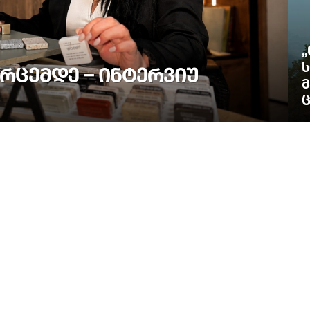
„
Ს
ᲠᲪᲔᲛᲓᲔ – ᲘᲜᲢᲔᲠᲕᲘᲣ
Მ
Ც