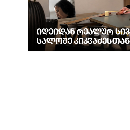
ᲘᲓᲔᲘᲓᲐᲜ ᲠᲔᲐᲚᲣᲠ ᲡᲘᲕ
ᲡᲐᲚᲝᲛᲔ ᲙᲘᲙᲕᲐᲫᲔᲡᲗᲐᲜ