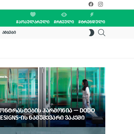
facebook
instagram
#ᲞᲝᲞᲣᲚᲐᲠᲣᲚᲘ
#ᲠᲩᲔᲣᲚᲘ
#ᲢᲠᲔᲜᲓᲣᲚᲘ
SEARCH
SWITCH
ᲐᲛᲑᲔᲑᲘ
SKIN
ᲝᲜᲢᲠᲐᲡᲢᲔᲑᲘᲡ ᲰᲐᲠᲛᲝᲜᲘᲐ — DODO
ESIGNS-ᲘᲡ ᲜᲐᲛᲣᲨᲔᲕᲐᲠᲘ ᲕᲐᲙᲔᲨᲘ