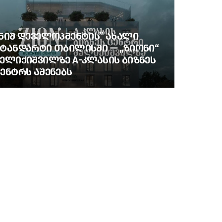
ᲜᲘᲨ ᲓᲔᲕᲔᲚᲝᲞᲛᲔᲜᲢᲘᲡ” ᲐᲮᲐᲚᲘ
ᲢᲐᲜᲓᲐᲠᲢᲘ ᲗᲑᲘᲚᲘᲡᲨᲘ — „ᲖᲘᲝᲜᲘ“
ᲔᲚᲘᲥᲘᲨᲕᲘᲚᲖᲔ A-ᲙᲚᲐᲡᲘᲡ ᲑᲘᲖᲜᲔᲡ
ᲔᲜᲢᲠᲡ ᲐᲨᲔᲜᲔᲑᲡ