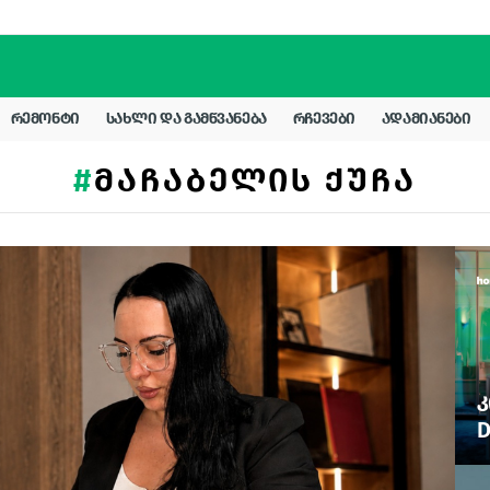
ᲠᲔᲛᲝᲜᲢᲘ
ᲡᲐᲮᲚᲘ ᲓᲐ ᲒᲐᲛᲬᲕᲐᲜᲔᲑᲐ
ᲠᲩᲔᲕᲔᲑᲘ
ᲐᲓᲐᲛᲘᲐᲜᲔᲑᲘ
ᲛᲐᲩᲐᲑᲔᲚᲘᲡ ᲥᲣᲩᲐ
Კ
D