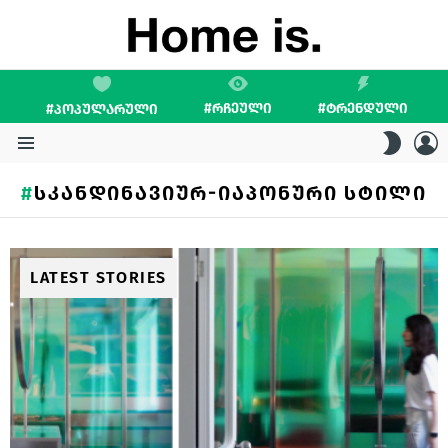
#ᲠᲩᲔᲣᲚᲘ
#ᲢᲠᲔᲜᲓᲣᲚᲘ
#ᲞᲝᲞᲣᲚᲐᲠᲣᲚᲘ
L
SWITC
SKIN
Menu
ᲡᲙᲐᲜᲓᲘᲜᲐᲕᲘᲣᲠ-ᲘᲐᲞᲝᲜᲣᲠᲘ ᲡᲢᲘᲚᲘ
LATEST STORIES