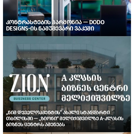
ᲙᲝᲜᲢᲠᲐᲡᲢᲔᲑᲘᲡ ᲰᲐᲠᲛᲝᲜᲘᲐ — DODO
DESIGNS-ᲘᲡ ᲜᲐᲛᲣᲨᲔᲕᲐᲠᲘ ᲕᲐᲙᲔᲨᲘ
„ᲜᲘᲨ ᲓᲔᲕᲔᲚᲝᲞᲛᲔᲜᲢᲘᲡ” ᲐᲮᲐᲚᲘ ᲡᲢᲐᲜᲓᲐᲠᲢᲘ
ᲗᲑᲘᲚᲘᲡᲨᲘ — „ᲖᲘᲝᲜᲘ“ ᲛᲔᲚᲘᲥᲘᲨᲕᲘᲚᲖᲔ A-ᲙᲚᲐᲡᲘᲡ
ᲑᲘᲖᲜᲔᲡ ᲪᲔᲜᲢᲠᲡ ᲐᲨᲔᲜᲔᲑᲡ