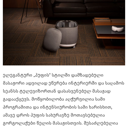
ელეგანტური „პუფის“ სტილში დამზადებული
მასაჟორი ადვილად ეწერება ინტერიერში და საღამოს
სეანსს ტელევიზორთან დასასვენებელ მასაჟად
გადააქცევს. მოწყობილობა აღჭურვილია სამი
პროგრამითა და ინტენსიურობის სამი ხარისხით,
ამავე დროს პუფის სახურავზე მოთავსებულია
გორგოლაჭები წელის მასაჟისთვის. შესაძლებელია