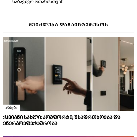
საბავშვო ოთახისთვის
ᲨᲔᲘᲫᲚᲔᲑᲐ ᲓᲐᲒᲐᲘᲜᲢᲔᲠᲔᲡᲝᲡ
ამბები
ჭკვიანი სახლი: კომფორტი, უსაფრთხოება და
ენერგოეფექტურობა