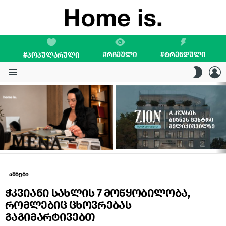
#ᲠᲩᲔᲣᲚᲘ
#ᲢᲠᲔᲜᲓᲣᲚᲘ
#ᲞᲝᲞᲣᲚᲐᲠᲣᲚᲘ
L
SWITC
SKIN
Menu
LATEST
STORIES
ამბები
ჭკვიანი სახლის 7 მოწყობილობა,
რომლებიც ცხოვრებას
გაგიმარტივებთ