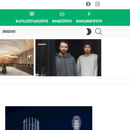
facebook
instagram
#ᲞᲝᲞᲣᲚᲐᲠᲣᲚᲘ
#ᲠᲩᲔᲣᲚᲘ
#ᲢᲠᲔᲜᲓᲣᲚᲘ
SEARCH
SWITCH
ᲐᲛᲑᲔᲑᲘ
SKIN