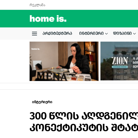
რეკლამა
ᲐᲠᲥᲘᲢᲔᲥᲢᲣᲠᲐ
ᲘᲜᲢᲔᲠᲘᲔᲠᲘ
ᲓᲘᲖᲐᲘᲜᲘ
Menu
LATEST
STORIES
ინტერიერი
300 წლის აღდგენი
კონექტიკუტის შტა