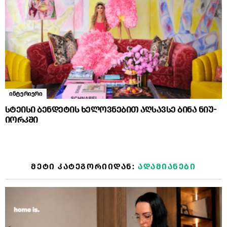
ინტერიერი
სტეისი ბენდეტის ხელოვნებით აღსავსე ბინა ნიუ-
იორკში
ᲛᲔᲢᲘ ᲙᲐᲢᲔᲒᲝᲠᲘᲘᲓᲐᲜ:
ᲐᲓᲐᲛᲘᲐᲜᲔᲑᲘ