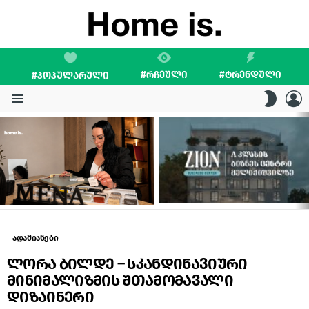
#ᲠᲩᲔᲣᲚᲘ
#ᲢᲠᲔᲜᲓᲣᲚᲘ
#ᲞᲝᲞᲣᲚᲐᲠᲣᲚᲘ
L
SWITC
SKIN
Menu
LATEST
STORIES
ადამიანები
ლორა ბილდე – სკანდინავიური
მინიმალიზმის შთამომავალი
დიზაინერი