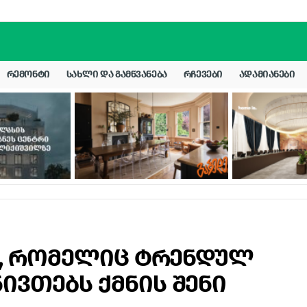
ᲠᲔᲛᲝᲜᲢᲘ
ᲡᲐᲮᲚᲘ ᲓᲐ ᲒᲐᲛᲬᲕᲐᲜᲔᲑᲐ
ᲠᲩᲔᲕᲔᲑᲘ
ᲐᲓᲐᲛᲘᲐᲜᲔᲑᲘ
დი, რომელიც ტრენდულ
ივთებს ქმნის შენი