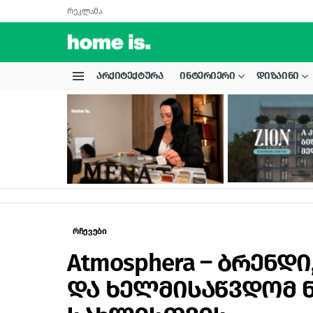
რეკლამა
ᲐᲠᲥᲘᲢᲔᲥᲢᲣᲠᲐ
ᲘᲜᲢᲔᲠᲘᲔᲠᲘ
ᲓᲘᲖᲐᲘᲜᲘ
Menu
LATEST
STORIES
რჩევები
Atmosphera – ბრენ
და ხელმისაწვდომ ნ