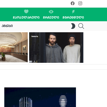
facebook
instagram
#ᲞᲝᲞᲣᲚᲐᲠᲣᲚᲘ
#ᲠᲩᲔᲣᲚᲘ
#ᲢᲠᲔᲜᲓᲣᲚᲘ
SEARCH
SWITCH
ᲐᲛᲑᲔᲑᲘ
SKIN