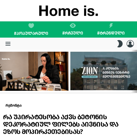
#ᲠᲩᲔᲣᲚᲘ
#ᲢᲠᲔᲜᲓᲣᲚᲘ
#ᲞᲝᲞᲣᲚᲐᲠᲣᲚᲘ
L
SWITC
SKIN
Menu
LATEST
STORIES
რემონტი
რა უპირატესობა აქვს ბეტონის
დეკორატიულ ფილებს აივნისა და
ეზოს მოპირკეთებისას?