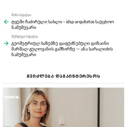
წინა სტატია
See
more
ტყეში ჩაძირული სახლი – idsp arquitetos საუცხოო
ნამუშევარი
შემდეგი სტატია
გეომეტრიულ ხაზებზე დაფუძნებული დიზაინი
მარშალ გელოვანის გამზირზე — ანა სარალიძის
ნამუშევარი
ᲨᲔᲘᲫᲚᲔᲑᲐ ᲓᲐᲒᲐᲘᲜᲢᲔᲠᲔᲡᲝᲡ