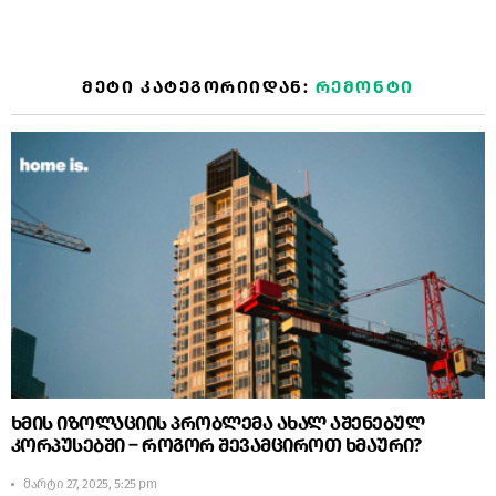
ᲛᲔᲢᲘ ᲙᲐᲢᲔᲒᲝᲠᲘᲘᲓᲐᲜ:
ᲠᲔᲛᲝᲜᲢᲘ
ხმის იზოლაციის პრობლემა ახალ აშენებულ
კორპუსებში – როგორ შევამციროთ ხმაური?
მარტი 27, 2025, 5:25 pm