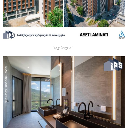
“ვაკე ჰილსი”