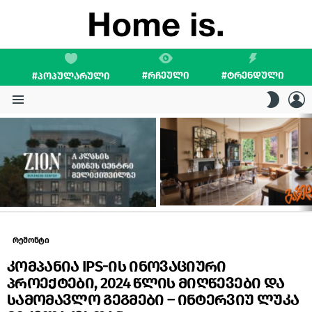
#ᲠᲩᲔᲣᲚᲘ
#ᲢᲠᲔᲜᲓᲣᲚᲘ
#ᲞᲝᲞᲣᲚᲐᲠᲣᲚᲘ
L
SWITC
SKIN
Menu
LATEST
STORIES
რემონტი
კომპანია IPS-ის ინოვაციური
პროექტები, 2024 წლის მიღწევები და
სამომავლო გეგმები – ინტერვიუ ლუკა