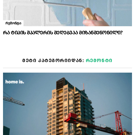
რემონტი
რა ტიპის შპალერის შეღებვაა მიზანშეწონილი?
ᲛᲔᲢᲘ ᲙᲐᲢᲔᲒᲝᲠᲘᲘᲓᲐᲜ:
ᲠᲔᲛᲝᲜᲢᲘ