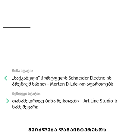
წინა სტატია
See
more
„საქკაბელი” პორტფელს Schneider Electric-ის
პრემიუმ ხაზით – Merten D-Life-ით აფართოებს
შემდეგი სტატია
თანამედროვე ბინა რუსთავში – Art Line Studio-ს
ნამუშევარი
ᲨᲔᲘᲫᲚᲔᲑᲐ ᲓᲐᲒᲐᲘᲜᲢᲔᲠᲔᲡᲝᲡ