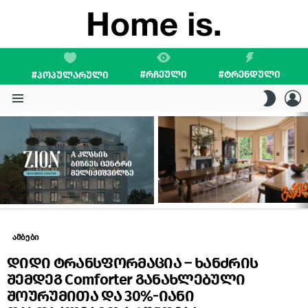
#ᲠᲩᲔᲣᲚᲘ
#ᲢᲠᲔᲜᲓᲣᲚᲘ
#ᲞᲝᲞᲣᲚᲐᲠᲣᲚᲘ
L
SWITC
SKIN
Menu
LATEST
STORIES
ამბები
დიდი ტრანსფორმაცია – ხანძრის
შემდეგ Comforter განახლებული
შოურუმითა და 30%-იანი