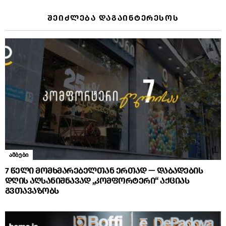
ᲨᲔᲘᲫᲚᲔᲑᲐ ᲓᲐᲒᲐᲘᲜᲢᲔᲠᲔᲡᲝᲡ
ამბები
7 წელი მომხმარებელთან ერთად — დაბადების
დღის აღსანიშნავად „კომფორტერი“ აქციას
გვთავაზობს