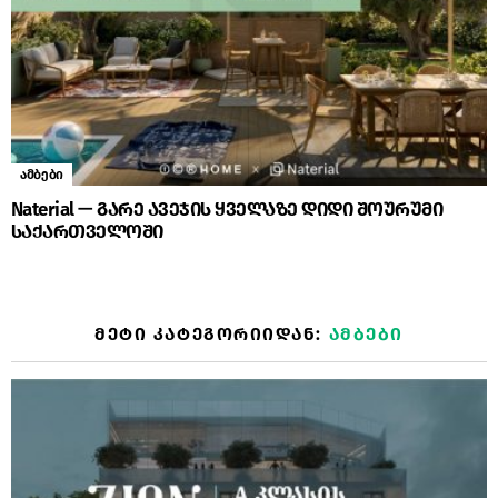
ამბები
Naterial — გარე ავეჯის ყველაზე დიდი შოურუმი
საქართველოში
ᲛᲔᲢᲘ ᲙᲐᲢᲔᲒᲝᲠᲘᲘᲓᲐᲜ:
ᲐᲛᲑᲔᲑᲘ