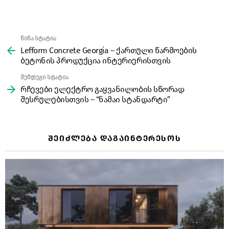
წინა სტატია
See
more
Lefform Concrete Georgia – ქართული წარმოების
ბეტონის პროდუქცია ინტერიერისთვის
შემდეგი სტატია
რჩევები ელექტრო გაყვანილობის სწორად
შესრულებისთვის – “ნამაი სტანდარტი”
ᲨᲔᲘᲫᲚᲔᲑᲐ ᲓᲐᲒᲐᲘᲜᲢᲔᲠᲔᲡᲝᲡ