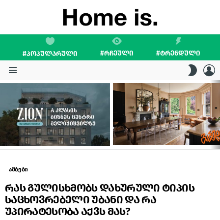
#ᲠᲩᲔᲣᲚᲘ
#ᲢᲠᲔᲜᲓᲣᲚᲘ
#ᲞᲝᲞᲣᲚᲐᲠᲣᲚᲘ
L
SWITC
SKIN
Menu
LATEST
STORIES
ამბები
რას გულისხმობს დახურული ტიპის
საცხოვრებელი უბანი და რა
უპირატესობა აქვს მას?