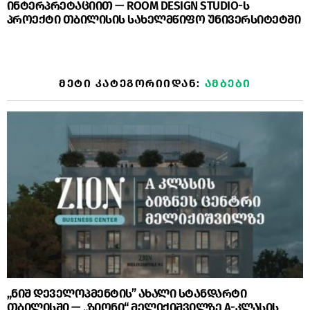
ინტერპრეტაციით — ROOM DESIGN STUDIO-ს
პროექტი თბილისის სახელმწიფო უნივერსიტეტში
ᲛᲔᲢᲘ ᲙᲐᲢᲔᲒᲝᲠᲘᲘᲓᲐᲜ:
ᲐᲛᲑᲔᲑᲘ
„ნიშ დეველოპმენტის” ახალი სტანდარტი
თბილისში — „ზიონი“ მელიქიშვილზე A-კლასის