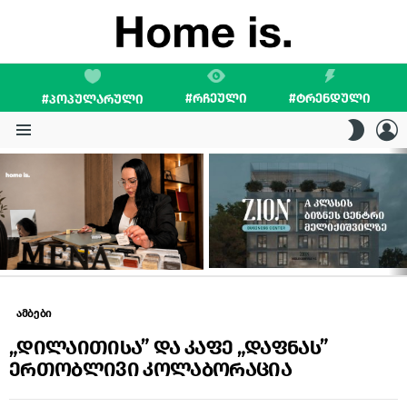
#ᲠᲩᲔᲣᲚᲘ
#ᲢᲠᲔᲜᲓᲣᲚᲘ
#ᲞᲝᲞᲣᲚᲐᲠᲣᲚᲘ
L
SWITC
SKIN
Menu
LATEST
STORIES
ამბები
„დილაითისა” და კაფე „დაფნას”
ერთობლივი კოლაბორაცია