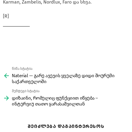
Karman, Zambelis, Nordlux, Faro და სხვა.
[R]
წინა სტატია
See
more
Naterial — გარე ავეჯის ყველაზე დიდი შოურუმი
საქართველოში
შემდეგი სტატია
დიზაინი, რომელიც ფუნქციით იწყება –
ინტერვიუ თათო ყარასაშვილთან
ᲨᲔᲘᲫᲚᲔᲑᲐ ᲓᲐᲒᲐᲘᲜᲢᲔᲠᲔᲡᲝᲡ