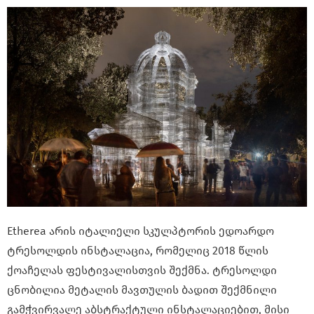
Etherea არის იტალიელი სკულპტორის ედოარდო
ტრესოლდის ინსტალაცია, რომელიც 2018 წლის
ქოაჩელას ფესტივალისთვის შექმნა. ტრესოლდი
ცნობილია მეტალის მავთულის ბადით შექმნილი
გამჭვირვალე აბსტრაქტული ინსტალაციებით, მისი