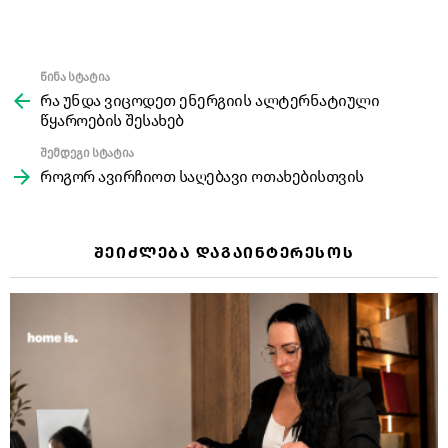
წინა სტატია
See
more
რა უნდა ვიცოდეთ ენერგიის ალტერნატიული
წყაროების შესახებ
შემდეგი სტატია
როგორ ავირჩიოთ საღებავი ოთახებისთვის
ᲨᲔᲘᲫᲚᲔᲑᲐ ᲓᲐᲒᲐᲘᲜᲢᲔᲠᲔᲡᲝᲡ