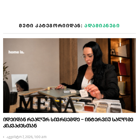
ᲛᲔᲢᲘ ᲙᲐᲢᲔᲒᲝᲠᲘᲘᲓᲐᲜ:
ᲐᲓᲐᲛᲘᲐᲜᲔᲑᲘ
იდეიდან რეალურ სივრცემდე – ინტერვიუ სალომე
კიკვაძესთან
აგვისტო 7, 2026, 1:00 am