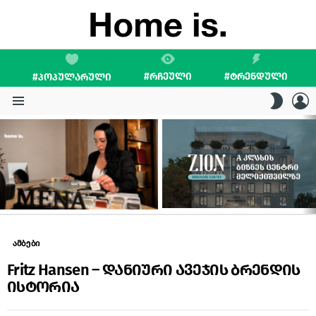
#ᲠᲩᲔᲣᲚᲘ
#ᲢᲠᲔᲜᲓᲣᲚᲘ
#ᲞᲝᲞᲣᲚᲐᲠᲣᲚᲘ
L
SWITC
SKIN
Menu
LATEST
STORIES
ამბები
Fritz Hansen – დანიური ავეჯის ბრენდის
ისტორია