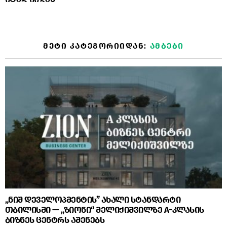
ᲛᲔᲢᲘ ᲙᲐᲢᲔᲒᲝᲠᲘᲘᲓᲐᲜ:
ᲐᲛᲑᲔᲑᲘ
„ნიშ დეველოპმენტის” ახალი სტანდარტი
თბილისში — „ზიონი“ მელიქიშვილზე A-კლასის
ბიზნეს ცენტრს აშენებს