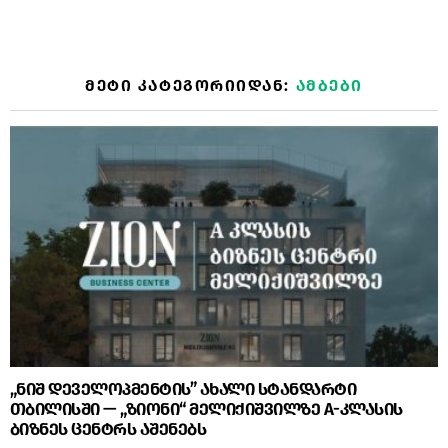
ᲛᲔᲢᲘ ᲙᲐᲢᲔᲒᲝᲠᲘᲘᲓᲐᲜ:
ᲐᲛᲑᲔᲑᲘ
„ნიშ დეველოპმენტის” ახალი სტანდარტი
თბილისში — „ზიონი“ მელიქიშვილზე A-კლასის
ბიზნეს ცენტრს აშენებს