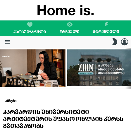
#ᲠᲩᲔᲣᲚᲘ
#ᲢᲠᲔᲜᲓᲣᲚᲘ
#ᲞᲝᲞᲣᲚᲐᲠᲣᲚᲘ
L
SWITC
SKIN
Menu
LATEST
STORIES
ამბები
ჰარვარდის უნივერსიტეტი
არქიტექტურის უფასო ონლაინ კურსს
გვთავაზობს