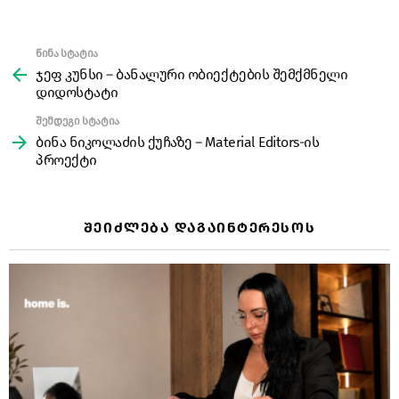
წინა სტატია
See
more
ჯეფ კუნსი – ბანალური ობიექტების შემქმნელი
დიდოსტატი
შემდეგი სტატია
ბინა ნიკოლაძის ქუჩაზე – Material Editors-ის
პროექტი
ᲨᲔᲘᲫᲚᲔᲑᲐ ᲓᲐᲒᲐᲘᲜᲢᲔᲠᲔᲡᲝᲡ