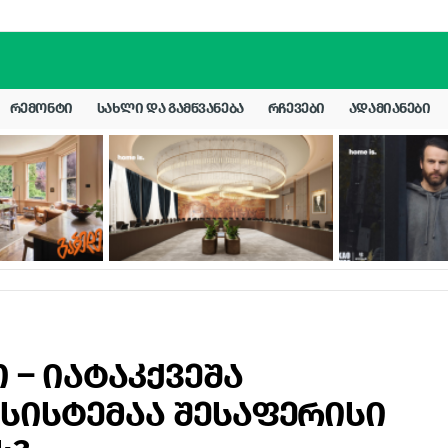
ᲠᲔᲛᲝᲜᲢᲘ
ᲡᲐᲮᲚᲘ ᲓᲐ ᲒᲐᲛᲬᲕᲐᲜᲔᲑᲐ
ᲠᲩᲔᲕᲔᲑᲘ
ᲐᲓᲐᲛᲘᲐᲜᲔᲑᲘ
– იატაკქვეშა
სისტემაა შესაფერისი