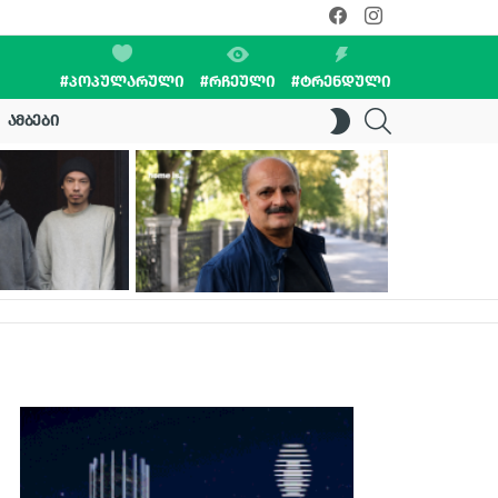
facebook
instagram
#ᲞᲝᲞᲣᲚᲐᲠᲣᲚᲘ
#ᲠᲩᲔᲣᲚᲘ
#ᲢᲠᲔᲜᲓᲣᲚᲘ
SEARCH
SWITCH
ᲐᲛᲑᲔᲑᲘ
SKIN