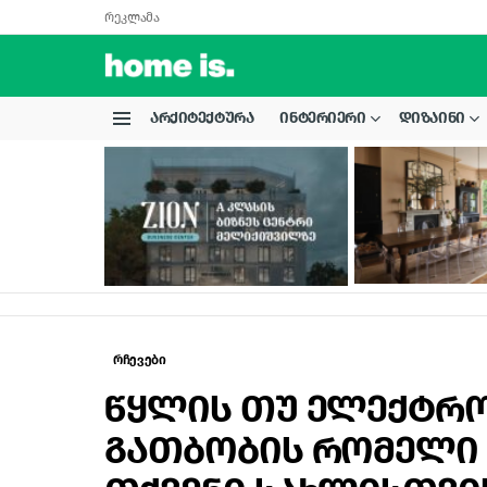
რეკლამა
ᲐᲠᲥᲘᲢᲔᲥᲢᲣᲠᲐ
ᲘᲜᲢᲔᲠᲘᲔᲠᲘ
ᲓᲘᲖᲐᲘᲜᲘ
Menu
LATEST
STORIES
რჩევები
წყლის თუ ელექტრო 
გათბობის რომელი 