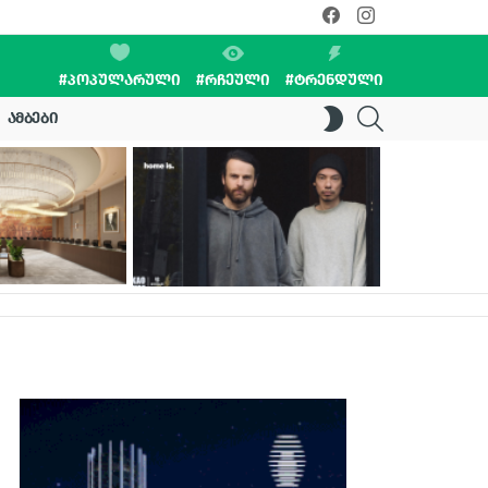
facebook
instagram
#ᲞᲝᲞᲣᲚᲐᲠᲣᲚᲘ
#ᲠᲩᲔᲣᲚᲘ
#ᲢᲠᲔᲜᲓᲣᲚᲘ
SEARCH
SWITCH
ᲐᲛᲑᲔᲑᲘ
SKIN