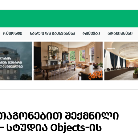
ᲠᲔᲛᲝᲜᲢᲘ
ᲡᲐᲮᲚᲘ ᲓᲐ ᲒᲐᲛᲬᲕᲐᲜᲔᲑᲐ
ᲠᲩᲔᲕᲔᲑᲘ
ᲐᲓᲐᲛᲘᲐᲜᲔᲑᲘ
შთაგონებით შექმნილი
 სტუდია Objects-ის