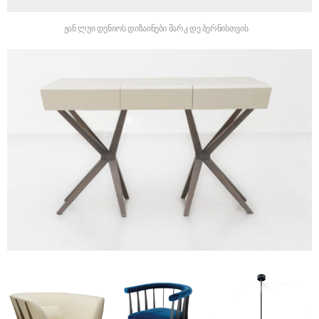
ჟან ლუი დენიოს დიზაინები მარკ დე ბერნისთვის