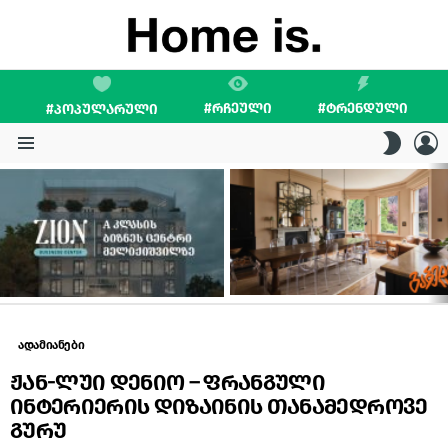
#ᲠᲩᲔᲣᲚᲘ
#ᲢᲠᲔᲜᲓᲣᲚᲘ
#ᲞᲝᲞᲣᲚᲐᲠᲣᲚᲘ
L
SWITC
SKIN
Menu
LATEST
STORIES
ადამიანები
ჟან-ლუი დენიო – ფრანგული
ინტერიერის დიზაინის თანამედროვე
გურუ