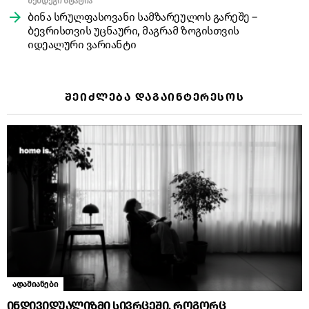
შემდეგი სტატია
ბინა სრულფასოვანი სამზარეულოს გარეშე –
ბევრისთვის უცნაური, მაგრამ ზოგისთვის
იდეალური ვარიანტი
ᲨᲔᲘᲫᲚᲔᲑᲐ ᲓᲐᲒᲐᲘᲜᲢᲔᲠᲔᲡᲝᲡ
ადამიანები
ინდივიდუალიზმი სივრცეში, როგორც