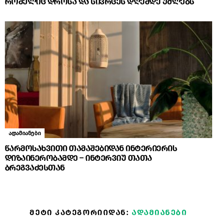
რომელიც დროსა და სივრცეს დღემდე უძლებს
ადამიანები
წარმოსახვითი თამაშებიდან ინტერიერის
დიზაინერობამდე – ინტერვიუ თათა
ბრეგვაძესთან
ᲛᲔᲢᲘ ᲙᲐᲢᲔᲒᲝᲠᲘᲘᲓᲐᲜ:
ᲐᲓᲐᲛᲘᲐᲜᲔᲑᲘ