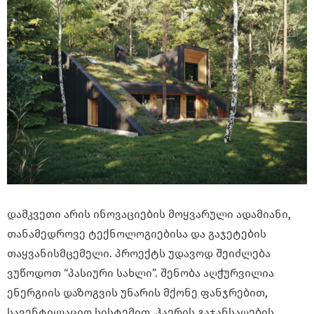
დამკვეთი არის ინოვაციების მოყვარული ადამიანი,
თანამედროვე ტექნოლოგიებისა და გაჯეტების
თაყვანისმცემელი. პროექტს უდავოდ შეიძლება
ვუწოდოთ “პასიური სახლი”. შენობა აღჭურვილია
ენერგიის დაზოგვის უნარის მქონე ფანჯრებით,
სავენტილაციო სისტემით, ჰაერის გაჯანსაღების