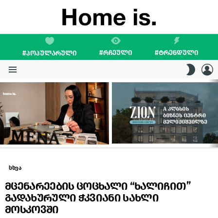
#ᲠᲩᲔᲣᲚᲘ
#ᲢᲠᲔᲜᲓᲣᲚᲘ
#ᲞᲝᲞᲣᲚᲐᲠᲣᲚᲘ
L
SWITC
SKIN
Menu
LATEST
STORIES
სხვა
მცენარეების ცოცხალი “ხალიჩით”
გადახურული ჭკვიანი სახლი
მოსკოვში