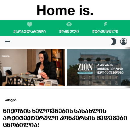
#ᲠᲩᲔᲣᲚᲘ
#ᲢᲠᲔᲜᲓᲣᲚᲘ
#ᲞᲝᲞᲣᲚᲐᲠᲣᲚᲘ
L
SWITC
SKIN
Menu
LATEST
STORIES
ამბები
ნიქოზის ხელოვნების სასახლის
არქიტექტურული კონკურსის შედეგები
ცნობილია!