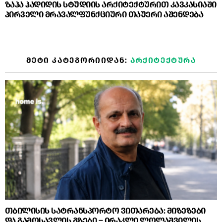
ზაჰა ჰადიდის სტუდიის არქიტექტურით კავკასიაში
პირველი მრავალფუნქციური თაუერი აშენდება
ᲛᲔᲢᲘ ᲙᲐᲢᲔᲒᲝᲠᲘᲘᲓᲐᲜ:
ᲐᲠᲥᲘᲢᲔᲥᲢᲣᲠᲐ
თბილისის სატრანსპორტო ვითარება: მიზეზები
და გამოსავლის გზები – ირაკლი ლოლაშვილის