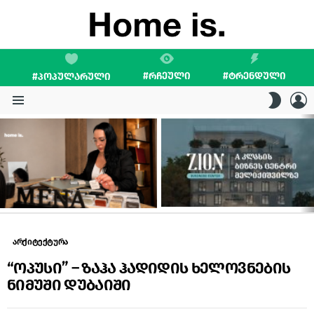
#ᲠᲩᲔᲣᲚᲘ
#ᲢᲠᲔᲜᲓᲣᲚᲘ
#ᲞᲝᲞᲣᲚᲐᲠᲣᲚᲘ
L
SWITC
SKIN
Menu
LATEST
STORIES
არქიტექტურა
“ოპუსი” – ზაჰა ჰადიდის ხელოვნების
ნიმუში დუბაიში