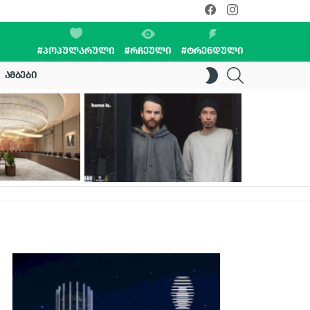
facebook
instagram
#ᲞᲝᲞᲣᲚᲐᲠᲣᲚᲘ
#ᲠᲩᲔᲣᲚᲘ
#ᲢᲠᲔᲜᲓᲣᲚᲘ
SEARCH
SWITCH
ᲐᲛᲑᲔᲑᲘ
SKIN