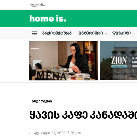
რეკლამა
ᲐᲠᲥᲘᲢᲔᲥᲢᲣᲠᲐ
ᲘᲜᲢᲔᲠᲘᲔᲠᲘ
ᲓᲘᲖᲐᲘᲜᲘ
Menu
LATEST
STORIES
ინტერიერი
ყავის კაფე კანადაშ
აგვისტო 21, 2020, 5:26 pm