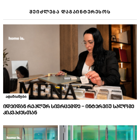
ᲨᲔᲘᲫᲚᲔᲑᲐ ᲓᲐᲒᲐᲘᲜᲢᲔᲠᲔᲡᲝᲡ
ადამიანები
იდეიდან რეალურ სივრცემდე – ინტერვიუ სალომე
კიკვაძესთან