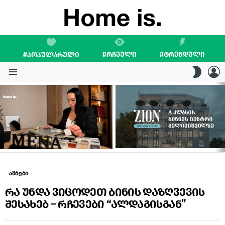
#ᲠᲩᲔᲣᲚᲘ
#ᲢᲠᲔᲜᲓᲣᲚᲘ
#ᲞᲝᲞᲣᲚᲐᲠᲣᲚᲘ
L
SWITC
SKIN
Menu
LATEST
STORIES
ამბები
რა უნდა ვიცოდეთ ბინის დაზღვევის
შესახებ – რჩევები “ალდაგისგან”