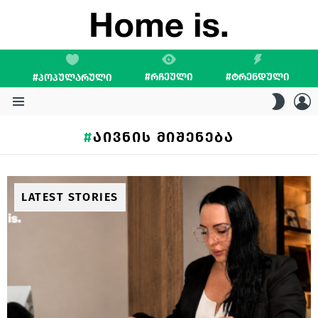
#ᲠᲩᲔᲣᲚᲘ
#ᲢᲠᲔᲜᲓᲣᲚᲘ
#ᲞᲝᲞᲣᲚᲐᲠᲣᲚᲘ
L
SWITC
SKIN
Menu
ᲐᲘᲕᲜᲘᲡ ᲛᲘᲨᲔᲜᲔᲑᲐ
LATEST STORIES