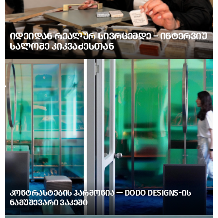
ᲘᲓᲔᲘᲓᲐᲜ ᲠᲔᲐᲚᲣᲠ ᲡᲘᲕᲠᲪᲔᲛᲓᲔ – ᲘᲜᲢᲔᲠᲕᲘᲣ
ᲡᲐᲚᲝᲛᲔ ᲙᲘᲙᲕᲐᲫᲔᲡᲗᲐᲜ
ᲙᲝᲜᲢᲠᲐᲡᲢᲔᲑᲘᲡ ᲰᲐᲠᲛᲝᲜᲘᲐ — DODO DESIGNS-ᲘᲡ
ᲜᲐᲛᲣᲨᲔᲕᲐᲠᲘ ᲕᲐᲙᲔᲨᲘ