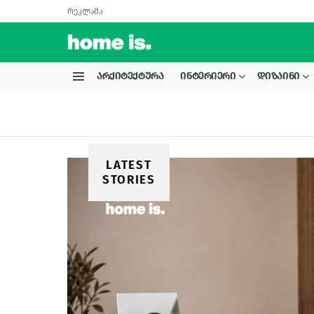
რეკლამა
ᲐᲠᲥᲘᲢᲔᲥᲢᲣᲠᲐ
ᲘᲜᲢᲔᲠᲘᲔᲠᲘ
ᲓᲘᲖᲐᲘᲜᲘ
Menu
LATEST
STORIES