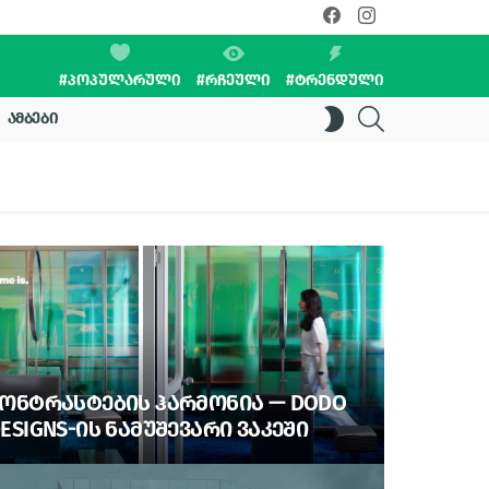
facebook
instagram
#ᲞᲝᲞᲣᲚᲐᲠᲣᲚᲘ
#ᲠᲩᲔᲣᲚᲘ
#ᲢᲠᲔᲜᲓᲣᲚᲘ
SEARCH
SWITCH
ᲐᲛᲑᲔᲑᲘ
SKIN
ᲝᲜᲢᲠᲐᲡᲢᲔᲑᲘᲡ ᲰᲐᲠᲛᲝᲜᲘᲐ — DODO
ESIGNS-ᲘᲡ ᲜᲐᲛᲣᲨᲔᲕᲐᲠᲘ ᲕᲐᲙᲔᲨᲘ