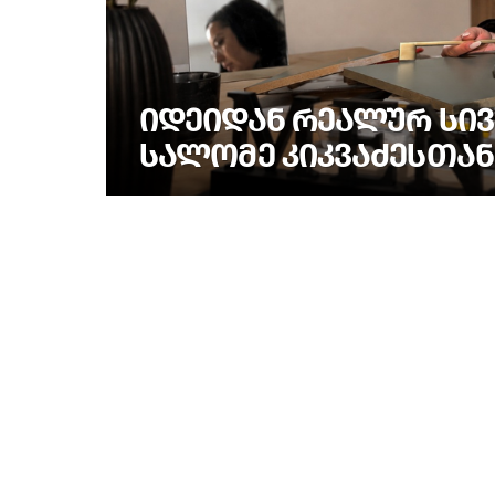
ᲘᲓᲔᲘᲓᲐᲜ ᲠᲔᲐᲚᲣᲠ ᲡᲘᲕ
ᲡᲐᲚᲝᲛᲔ ᲙᲘᲙᲕᲐᲫᲔᲡᲗᲐᲜ